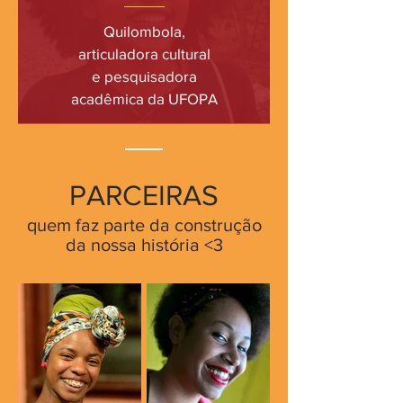
Quilombola,
articuladora cultural
e
pesquisadora
acadêmica da
UFOPA
PARCEIRAS
quem faz parte da construção
da nossa história <3