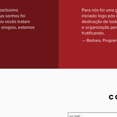
 belíssimo
Para nós foi uma 
us sonhos foi
iniciado logo pó
mo vocês tratam
dedicação de toda
ó elogios, estamos
e organização per
frutificando.
— Barbara, Program
C