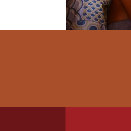
15
6
20
PROJETOS
PREMIAÇÕES
TERRITÓ
ENVOLVIDOS
E FOMENTOS
PERCORR