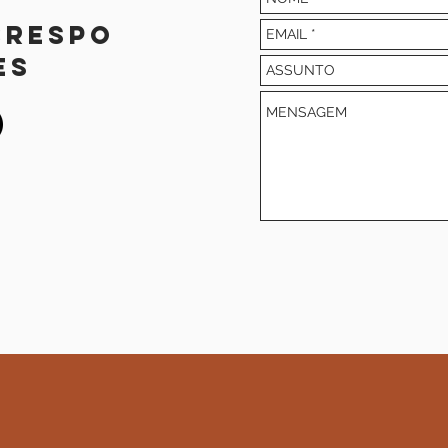
crespo
es