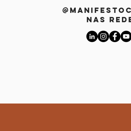
@manifesto
nas red