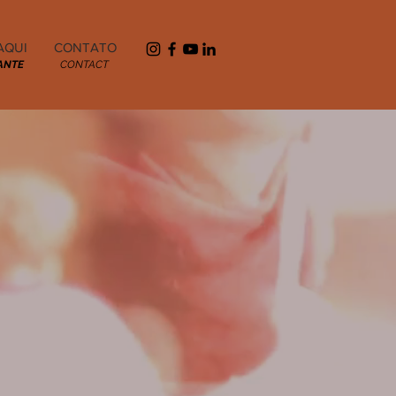
AQUI
CONTATO
ANTE
CONTACT
 de
 de